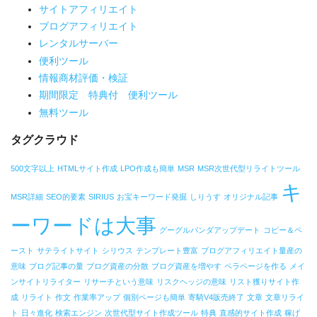
サイトアフィリエイト
ブログアフィリエイト
レンタルサーバー
便利ツール
情報商材評価・検証
期間限定 特典付 便利ツール
無料ツール
タグクラウド
500文字以上
HTMLサイト作成
LPO作成も簡単
MSR
MSR次世代型リライトツール
キ
MSR詳細
SEO的要素
SIRIUS
お宝キーワード発掘
しりうす
オリジナル記事
ーワードは大事
グーグルパンダアップデート
コピー＆ペ
ースト
サテライトサイト
シリウス
テンプレート豊富
ブログアフィリエイト量産の
意味
ブログ記事の量
ブログ資産の分散
ブログ資産を増やす
ペラページを作る
メイ
ンサイトリライター
リサーチという意味
リスクヘッジの意味
リスト獲りサイト作
成
リライト
作文
作業率アップ
個別ページも簡単
寄騎V4販売終了
文章
文章リライ
ト
日々進化
検索エンジン
次世代型サイト作成ツール
特典
直感的サイト作成
稼げ