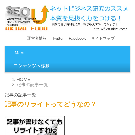
Fudo-Akira
ネットビジネス研究のススメ！本質を見抜く力をつけ
運営者情報
Twitter
Facebook
サイトマップ
る！ 集客方法！WordPress中心に情報発信！
Menu
コンテンツへ移動
HOME
記事の記事一覧
記事の記事一覧
記事のリライトってどうなの？