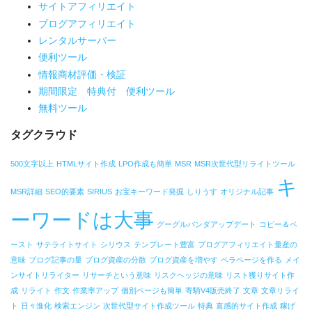
サイトアフィリエイト
ブログアフィリエイト
レンタルサーバー
便利ツール
情報商材評価・検証
期間限定 特典付 便利ツール
無料ツール
タグクラウド
500文字以上
HTMLサイト作成
LPO作成も簡単
MSR
MSR次世代型リライトツール
キ
MSR詳細
SEO的要素
SIRIUS
お宝キーワード発掘
しりうす
オリジナル記事
ーワードは大事
グーグルパンダアップデート
コピー＆ペ
ースト
サテライトサイト
シリウス
テンプレート豊富
ブログアフィリエイト量産の
意味
ブログ記事の量
ブログ資産の分散
ブログ資産を増やす
ペラページを作る
メイ
ンサイトリライター
リサーチという意味
リスクヘッジの意味
リスト獲りサイト作
成
リライト
作文
作業率アップ
個別ページも簡単
寄騎V4販売終了
文章
文章リライ
ト
日々進化
検索エンジン
次世代型サイト作成ツール
特典
直感的サイト作成
稼げ