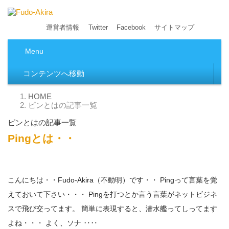
Fudo-Akira
ネットビジネス研究のススメ！本質を見抜く力をつけ
運営者情報
Twitter
Facebook
サイトマップ
る！ 集客方法！WordPress中心に情報発信！
Menu
コンテンツへ移動
HOME
ピンとはの記事一覧
ピンとはの記事一覧
Pingとは・・
こんにちは・・Fudo-Akira（不動明）です・・ Pingって言葉を覚
えておいて下さい・・・ Pingを打つとか言う言葉がネットビジネ
スで飛び交ってます。 簡単に表現すると、潜水艦ってしってます
よね・・・ よく、ソナ ‥‥