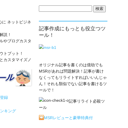
検
索:
心に ネットビジネ
記事作成にもっとも役立つツ
解説！
ール！
ルやブログカスタ
ウトプット！
とカスタマイズノ
オリジナル記事を書くのは億劫でも
MSRがあれば問題解決！記事が書け
なくってもリライトすればいいんじゃ
ん！それも類似でない記事を書けるツ
ールで！
記事リライト必殺ツ
ール
MSRレビューと豪華特典付