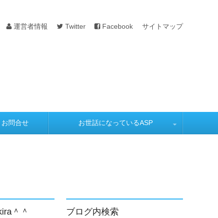
運営者情報
Twitter
Facebook
サイトマップ
お問合せ
お世話になっているASP
インターナル
INFO-TOP
A8
オオサカ堂
電脳
Infocart
kira＾＾
ブログ内検索