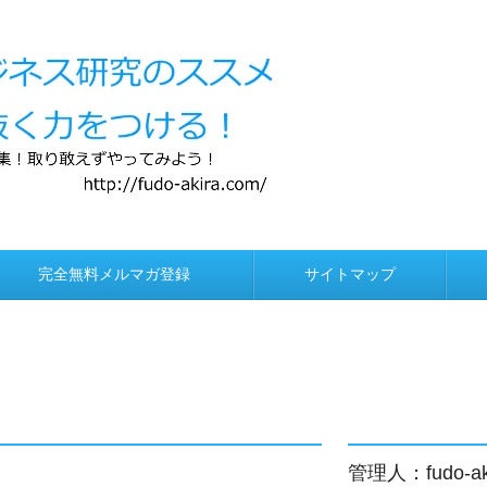
ける！ 集客方法！WordPress中心に情報発信！
完全無料メルマガ登録
サイトマップ
ツール
ール！
ドRT加速・便利
料プレゼント
ントお任せ！
ンキングサイ
ー画像作成
イトで加速
管理人：fudo-a