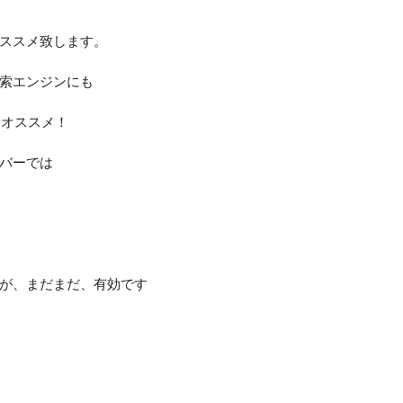
ススメ致します。
索エンジンにも
をオススメ！
バーでは
が、まだまだ、有効です