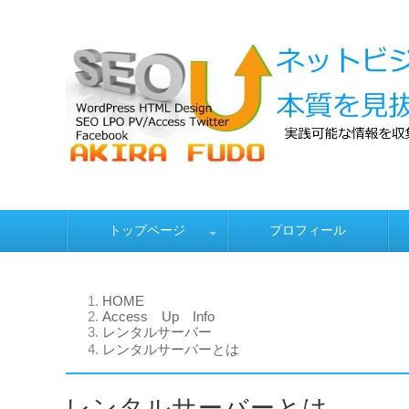
Fudo-Akira
ネットビジネス研究のススメ！本質を見抜く力をつ
トップページ
プロフィール
コ
ン
テ
無料ツール！プレゼント！
便利ツール
情報商材評価・検証
無料WordPress量産
無料！SNS一元管理ツ
無料！Twitterトレン
Twitter管理ツール無
無料ブログ量産アカウ
HTMLサイト量産・ラ
デザイン革命プロバナ
量産ブログアフィリエ
ン
ツール！
ト作成
ツ
HOME
Access Up Info
へ
レンタルサーバー
移
レンタルサーバーとは
動
レンタルサーバーとは